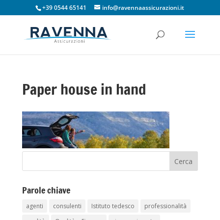
+39 0544 65141
info@ravennaassicurazioni.it
Paper house in hand
Parole chiave
agenti
consulenti
Istituto tedesco
professionalità